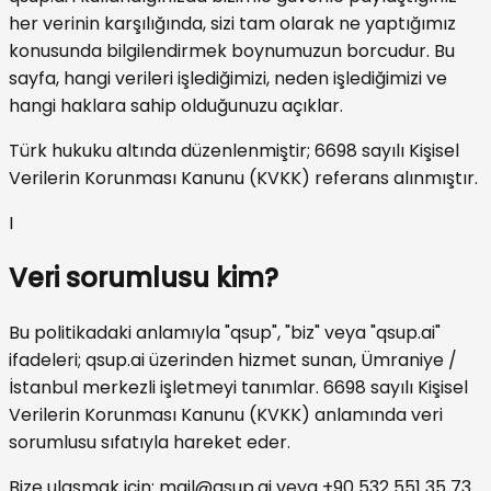
her verinin karşılığında, sizi tam olarak ne yaptığımız
konusunda bilgilendirmek boynumuzun borcudur. Bu
sayfa, hangi verileri işlediğimizi, neden işlediğimizi ve
hangi haklara sahip olduğunuzu açıklar.
Türk hukuku altında düzenlenmiştir; 6698 sayılı Kişisel
Verilerin Korunması Kanunu (KVKK) referans alınmıştır.
I
Veri sorumlusu kim?
Bu politikadaki anlamıyla "qsup", "biz" veya "qsup.ai"
ifadeleri; qsup.ai üzerinden hizmet sunan, Ümraniye /
İstanbul merkezli işletmeyi tanımlar. 6698 sayılı Kişisel
Verilerin Korunması Kanunu (KVKK) anlamında veri
sorumlusu sıfatıyla hareket eder.
Bize ulaşmak için:
mail@qsup.ai
veya +90 532 551 35 73.